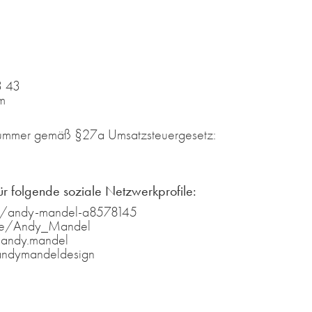
3 43
m
snummer gemäß §27a Umsatzsteuergesetz:
ür folgende soziale Netzwerkprofile:
in/andy-mandel-a8578145
ile/Andy_Mandel
/andy.mandel
andymandeldesign