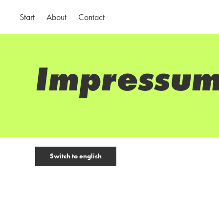
Start
About
Contact
Impressu
Impressu
Switch to english